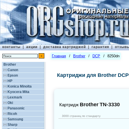
контакты
|
акции
|
доставка картриджей
|
гарантия
|
отзыв
Главная
/
Brother
/
DCP
/
8250dn
Brother
Canon
[+]
Картриджи для Brother DCP
Epson
[+]
HP
[+]
Konica Minolta
[+]
Kyocera Mita
[+]
Lexmark
[+]
Oki
[+]
Brother
TN-3330
Картридж
Panasonic
[+]
Ricoh
[+]
3000 страниц по стандарту
Samsung
[+]
Sharp
[+]