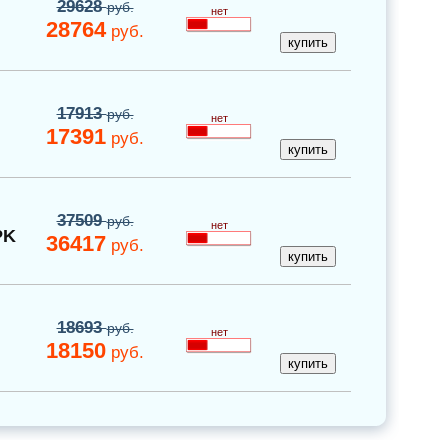
29628
руб.
нет
28764
руб.
17913
руб.
нет
17391
руб.
37509
руб.
нет
PK
36417
руб.
18693
руб.
нет
18150
руб.