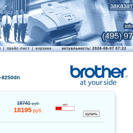
ы
|
прайс-лист
|
корзина
актуальность: 2026-08-07 07:22
-8250dn
18741
руб.
нет
18195
руб.