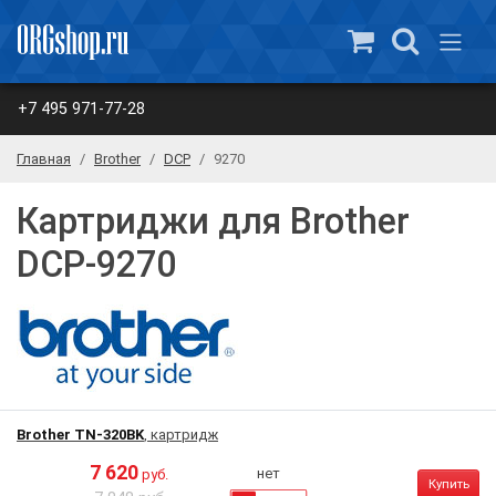
+7 495 971-77-28
Главная
Brother
DCP
9270
Картриджи для Brother
DCP-9270
Brother TN-320BK
, картридж
7 620
нет
руб.
Купить