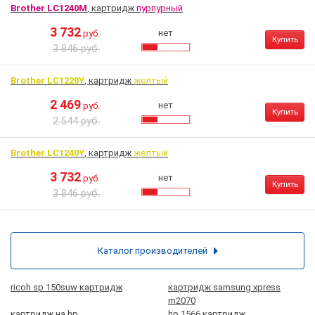
Brother LC1240M
, картридж
пурпурный
3 732
нет
руб.
Купить
3 846 руб.
Brother LC1220Y
, картридж
желтый
2 469
нет
руб.
Купить
2 544 руб.
Brother LC1240Y
, картридж
желтый
3 732
нет
руб.
Купить
3 846 руб.
Каталог производителей
ricoh sp 150suw картридж
картридж samsung xpress
m2070
картридж на hp
hp 1566 картридж