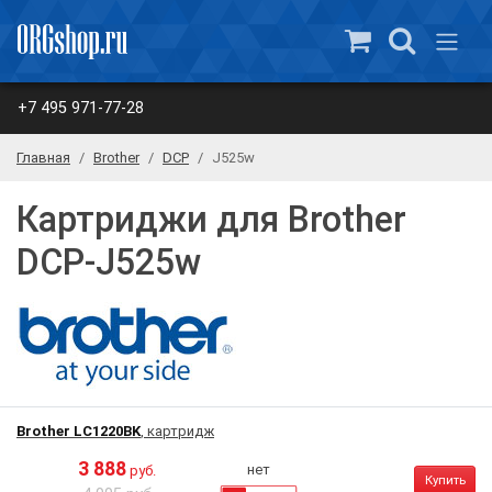
+7 495 971-77-28
Главная
Brother
DCP
J525w
Картриджи для Brother
DCP-J525w
Brother LC1220BK
, картридж
3 888
нет
руб.
Купить