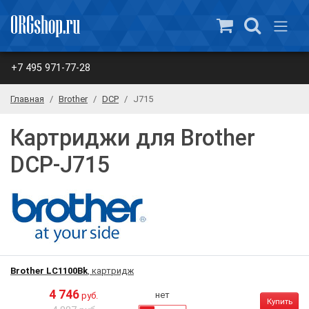
+7 495 971-77-28
Главная
Brother
DCP
J715
Картриджи для Brother
DCP-J715
Brother LC1100Bk
, картридж
4 746
нет
руб.
Купить