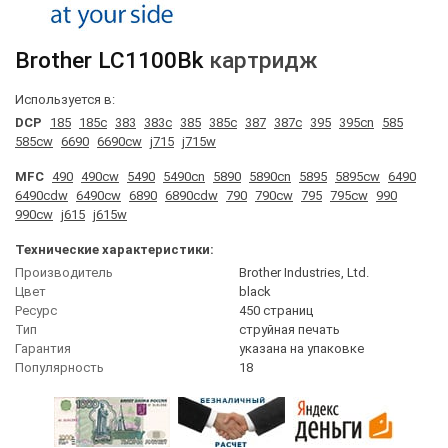
Brother
LC1100Bk
картридж
Используется в:
DCP
185
185c
383
383c
385
385c
387
387c
395
395cn
585
585cw
6690
6690cw
j715
j715w
MFC
490
490cw
5490
5490cn
5890
5890cn
5895
5895cw
6490
6490cdw
6490cw
6890
6890cdw
790
790cw
795
795cw
990
990cw
j615
j615w
Технические характеристики:
Производитель
Brother Industries, Ltd.
Цвет
black
Ресурс
450 страниц
Тип
струйная печать
Гарантия
указана на упаковке
Популярность
18