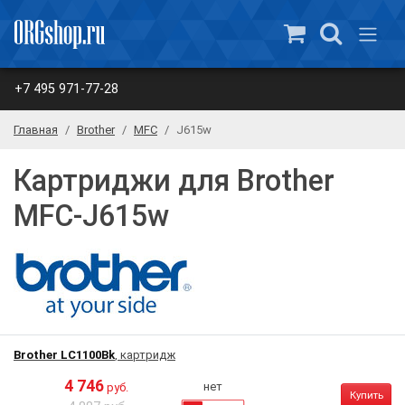
+7 495 971-77-28
Главная
Brother
MFC
J615w
Картриджи для Brother
MFC-J615w
Brother LC1100Bk
, картридж
4 746
нет
руб.
Купить