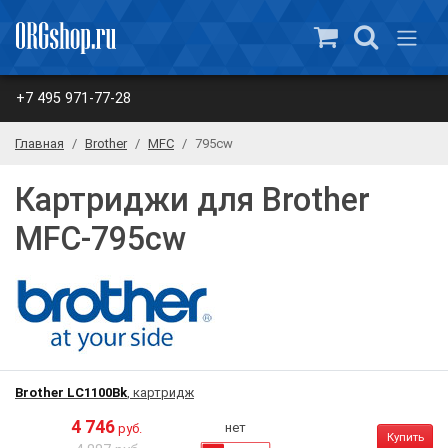
+7 495 971-77-28
Главная
Brother
MFC
795cw
Картриджи для Brother
MFC-795cw
Brother LC1100Bk
, картридж
4 746
нет
руб.
Купить