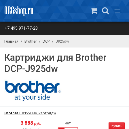
+7 495 971-77-28
Главная
Brother
DCP
J925dw
Картриджи для Brother
DCP-J925dw
Brother LC1220BK
, картридж
3 888
нет
руб.
Купить