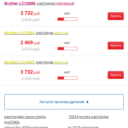
Brother LC1240M
, картридж
пурпурный
3 732
нет
руб.
Купить
3 846 руб.
Brother LC1220Y
, картридж
желтый
2 469
нет
руб.
Купить
2 544 руб.
Brother LC1240Y
, картридж
желтый
3 732
нет
руб.
Купить
3 846 руб.
Каталог производителей
картриджи canon pixma
1025 kyocera картридж
mg2540s
canon lbp 5050 картридж
tn 2075 картридж