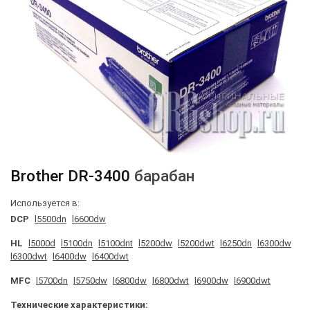
Brother
DR-3400
барабан
Используется в:
DCP
l5500dn
l6600dw
HL
l5000d
l5100dn
l5100dnt
l5200dw
l5200dwt
l6250dn
l6300dw
l6300dwt
l6400dw
l6400dwt
MFC
l5700dn
l5750dw
l6800dw
l6800dwt
l6900dw
l6900dwt
Технические характеристики: