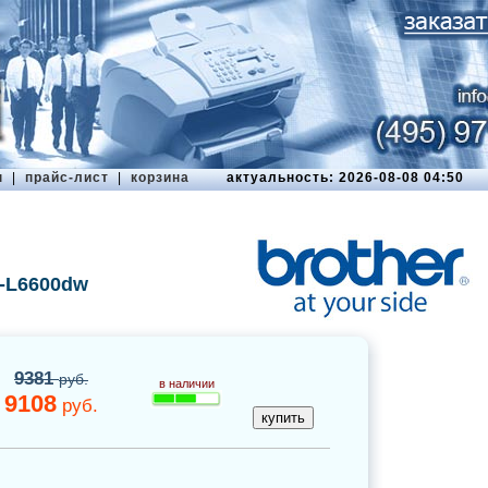
ы
|
прайс-лист
|
корзина
актуальность: 2026-08-08 04:50
P-L6600dw
9381
руб.
в наличии
9108
руб.