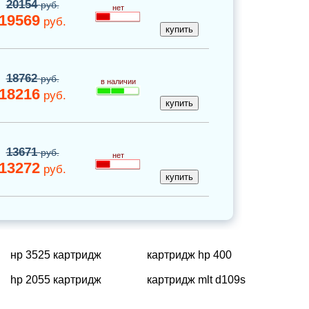
20154
руб.
нет
19569
руб.
18762
руб.
в наличии
18216
руб.
13671
руб.
нет
13272
руб.
нр 3525 картридж
картридж hp 400
hp 2055 картридж
картридж mlt d109s