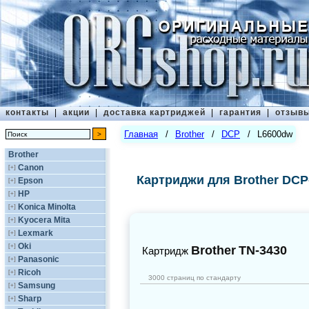
контакты
|
акции
|
доставка картриджей
|
гарантия
|
отзыв
Главная
/
Brother
/
DCP
/
L6600dw
Brother
Canon
[+]
Картриджи для Brother DC
Epson
[+]
HP
[+]
Konica Minolta
[+]
Kyocera Mita
[+]
Lexmark
[+]
Oki
[+]
Brother
TN-3430
Картридж
Panasonic
[+]
Ricoh
[+]
3000 страниц по стандарту
Samsung
[+]
Sharp
[+]