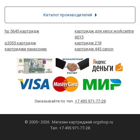
Каталог производителей
hp 5645 картридж
картридж для xerox workcentre
6015
p2055 картридж
картридж 218
картриджи панасоник
картридж 445 canon
Заказывайте по тел.
+7 495 971-77-28
© 2005–2026
Магазин картриджей
orgshop.ru
Тел.
+7 495 971-77-28