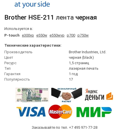
Brother
HSE-211
лента
черная
Используется в:
P-touch
e300vp
e550w
e550wvp
p700
p750w
Технические характеристики:
Производитель
Brother Industries, Ltd.
Цвет
черная (black)
Ресурс
1,5 страниц
Тип
лазерная печать
Гарантия
1 год
Популярность
17
Заказывайте по тел.
+7 495 971-77-28