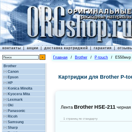
контакты
|
акции
|
доставка картриджей
|
гарантия
|
отзыв
Главная
/
Brother
/
P-touch
/
E550wvp
Brother
Canon
[+]
Картриджи для Brother P-t
Epson
[+]
HP
[+]
Konica Minolta
[+]
Kyocera Mita
[+]
Lexmark
[+]
Oki
[+]
Brother
HSE-211
Лента
черная
Panasonic
[+]
Ricoh
[+]
1 страниц по стандарту
Samsung
[+]
Sharp
[+]