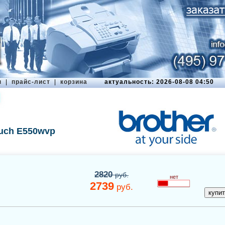
ы
|
прайс-лист
|
корзина
актуальность: 2026-08-08 04:50
ouch E550wvp
2820
руб.
нет
2739
руб.