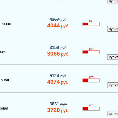
4167
руб.
нет
черная
4044
руб.
3159
руб.
нет
ная
3066
руб.
5124
руб.
нет
ерная
4974
руб.
3831
руб.
нет
рная
3720
руб.