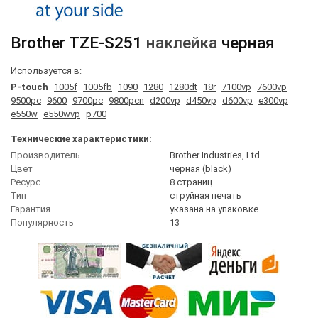
Brother
TZE-S251
наклейка
черная
Используется в:
P-touch
1005f
1005fb
1090
1280
1280dt
18r
7100vp
7600vp
9500pc
9600
9700pc
9800pcn
d200vp
d450vp
d600vp
e300vp
e550w
e550wvp
p700
Технические характеристики:
Производитель
Brother Industries, Ltd.
Цвет
черная (black)
Ресурс
8 страниц
Тип
струйная печать
Гарантия
указана на упаковке
Популярность
13