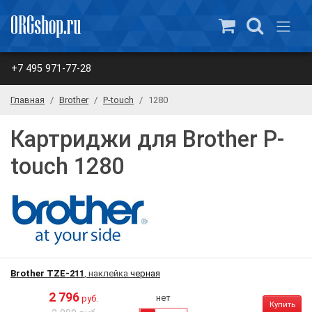
+7 495 971-77-28
Главная
Brother
P-touch
1280
Картриджи для Brother P-
touch 1280
Brother TZE-211
, наклейка
черная
2 796
нет
руб.
Купить