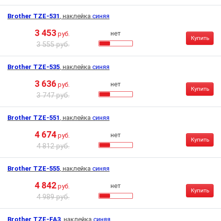
Brother TZE-531
, наклейка
синяя
3 453
нет
руб.
Купить
3 555 руб.
Brother TZE-535
, наклейка
синяя
3 636
нет
руб.
Купить
3 747 руб.
Brother TZE-551
, наклейка
синяя
4 674
нет
руб.
Купить
4 812 руб.
Brother TZE-555
, наклейка
синяя
4 842
нет
руб.
Купить
4 989 руб.
Brother TZE-FA3
, наклейка
синяя