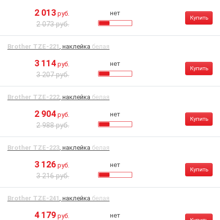
2 013
нет
руб.
Купить
2 073 руб.
Brother TZE-221
, наклейка
белая
3 114
нет
руб.
Купить
3 207 руб.
Brother TZE-222
, наклейка
белая
2 904
нет
руб.
Купить
2 988 руб.
Brother TZE-223
, наклейка
белая
3 126
нет
руб.
Купить
3 216 руб.
Brother TZE-241
, наклейка
белая
4 179
нет
руб.