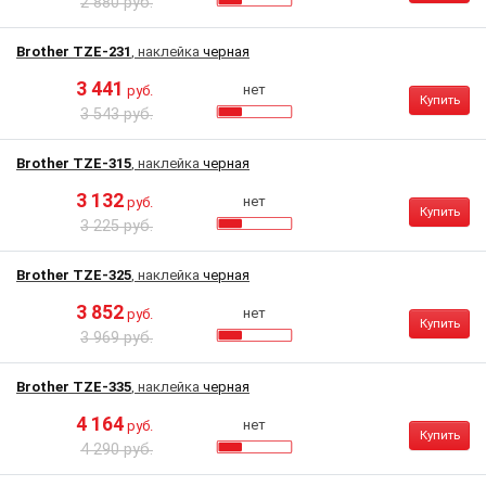
2 880 руб.
Brother TZE-231
, наклейка
черная
3 441
нет
руб.
Купить
3 543 руб.
Brother TZE-315
, наклейка
черная
3 132
нет
руб.
Купить
3 225 руб.
Brother TZE-325
, наклейка
черная
3 852
нет
руб.
Купить
3 969 руб.
Brother TZE-335
, наклейка
черная
4 164
нет
руб.
Купить
4 290 руб.