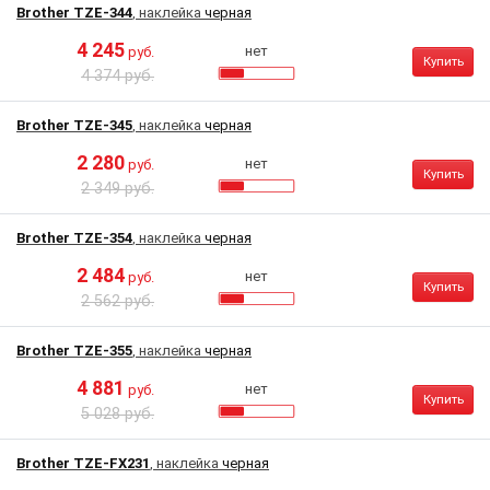
Brother TZE-344
, наклейка
черная
4 245
нет
руб.
Купить
4 374 руб.
Brother TZE-345
, наклейка
черная
2 280
нет
руб.
Купить
2 349 руб.
Brother TZE-354
, наклейка
черная
2 484
нет
руб.
Купить
2 562 руб.
Brother TZE-355
, наклейка
черная
4 881
нет
руб.
Купить
5 028 руб.
Brother TZE-FX231
, наклейка
черная