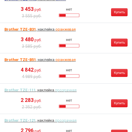
3 453
нет
руб.
Купить
3 555 руб.
Brother TZE-B31
, наклейка
оранжевая
3 480
нет
руб.
Купить
3 585 руб.
Brother TZE-B51
, наклейка
оранжевая
4 842
нет
руб.
Купить
4 989 руб.
Brother TZE-111
, наклейка
прозрачная
2 283
нет
руб.
Купить
2 352 руб.
Brother TZE-121
, наклейка
прозрачная
2 796
нет
руб.