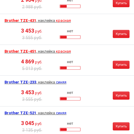
2 904
нет
руб.
Купить
2 988 руб.
Brother TZE-431
, наклейка
красная
3 453
нет
руб.
Купить
3 555 руб.
Brother TZE-451
, наклейка
красная
4 869
нет
руб.
Купить
5 013 руб.
Brother TZE-233
, наклейка
синяя
3 453
нет
руб.
Купить
3 555 руб.
Brother TZE-521
, наклейка
синяя
3 045
нет
руб.
Купить
3 135 руб.