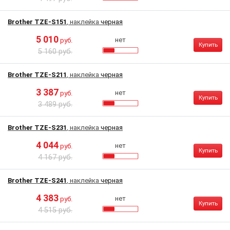
Brother TZE-S151
, наклейка
черная
5 010
нет
руб.
Купить
5 160 руб.
Brother TZE-S211
, наклейка
черная
3 387
нет
руб.
Купить
3 489 руб.
Brother TZE-S231
, наклейка
черная
4 044
нет
руб.
Купить
4 167 руб.
Brother TZE-S241
, наклейка
черная
4 383
нет
руб.
Купить
4 515 руб.