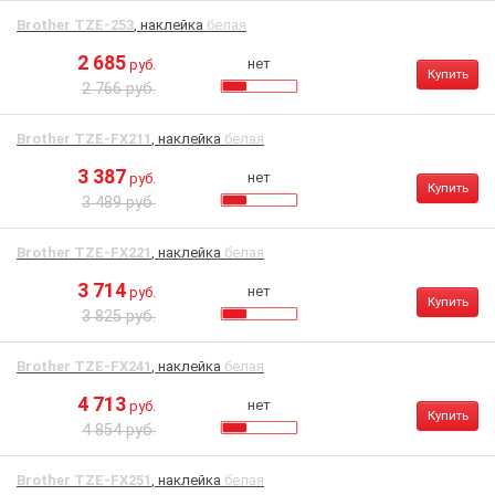
Brother TZE-253
, наклейка
белая
2 685
нет
руб.
Купить
2 766 руб.
Brother TZE-FX211
, наклейка
белая
3 387
нет
руб.
Купить
3 489 руб.
Brother TZE-FX221
, наклейка
белая
3 714
нет
руб.
Купить
3 825 руб.
Brother TZE-FX241
, наклейка
белая
4 713
нет
руб.
Купить
4 854 руб.
Brother TZE-FX251
, наклейка
белая