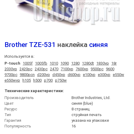
Brother
TZE-531
наклейка
синяя
Используется в:
P-touch
1005f
1005fb
1010
1090
1280
1280dt
1830vp
18r
2030vp
2420pc
2430pc
2470
7100vp
7600vp
9500pc
9600
9700pc
9800pcn
d200vp
d450vp
d600vp
e100vp
e300vp
e550w
e550wvp
h105
h500
p700
p750w
Технические характеристики:
Производитель
Brother Industries, Ltd.
Цвет
синяя (blue)
Ресурс
8 страниц
Тип
струйная печать
Гарантия
указана на упаковке
Популярность
16