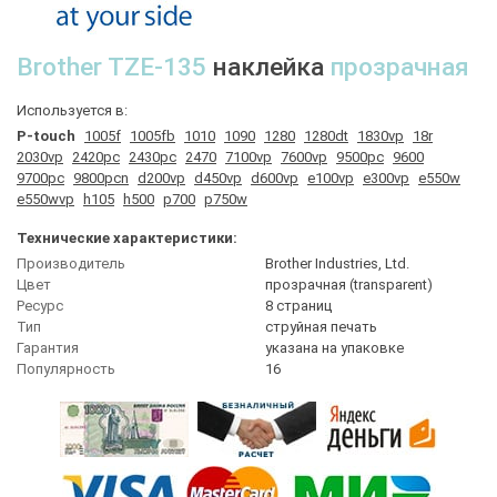
Brother
TZE-135
наклейка
прозрачная
Используется в:
P-touch
1005f
1005fb
1010
1090
1280
1280dt
1830vp
18r
2030vp
2420pc
2430pc
2470
7100vp
7600vp
9500pc
9600
9700pc
9800pcn
d200vp
d450vp
d600vp
e100vp
e300vp
e550w
e550wvp
h105
h500
p700
p750w
Технические характеристики:
Производитель
Brother Industries, Ltd.
Цвет
прозрачная (transparent)
Ресурс
8 страниц
Тип
струйная печать
Гарантия
указана на упаковке
Популярность
16