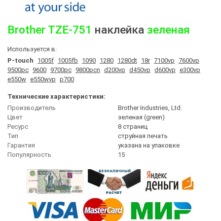
Brother
TZE-751
наклейка
зеленая
Используется в:
P-touch
1005f
1005fb
1090
1280
1280dt
18r
7100vp
7600vp
9500pc
9600
9700pc
9800pcn
d200vp
d450vp
d600vp
e300vp
e550w
e550wvp
p700
Технические характеристики:
Производитель
Brother Industries, Ltd.
Цвет
зеленая (green)
Ресурс
8 страниц
Тип
струйная печать
Гарантия
указана на упаковке
Популярность
15