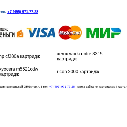
тел.
+7 (495) 971-77-28
xerox workcentre 3315
hp cf280a картридж
картридж
kyocera m5521cdw
ricoh 2000 картридж
картридж
азин картриджей ORGshop.ru
| тел.
+7 (495) 971-77-28
|
карта сайта по картриджам
|
карта 