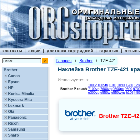
контакты
|
акции
|
доставка картриджей
|
гарантия
|
отзыв
Главная
/
Brother
/
TZE-421
Наклейка Brother TZE-421 кр
Brother
Canon
[+]
Используется в:
Epson
[+]
1005f
1005fb
1010
1090
1280
128
HP
[+]
Brother
P-touch
7100vp
7600vp
9500pc
9600
970
e300vp
e550w
e550wvp
h105
h50
Konica Minolta
[+]
Kyocera Mita
[+]
Lexmark
[+]
Oki
[+]
Brother
TZE-42
Panasonic
[+]
Ricoh
[+]
Samsung
[+]
Sharp
[+]