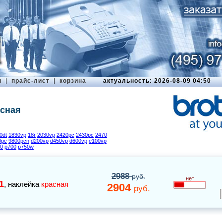
ы
|
прайс-лист
|
корзина
актуальность: 2026-08-09 04:50
асная
0dt
1830vp
18r
2030vp
2420pc
2430pc
2470
0pc
9800pcn
d200vp
d450vp
d600vp
e100vp
0
p700
p750w
2988
руб.
нет
1
,
наклейка
красная
2904
руб.