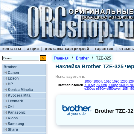
контакты
|
акции
|
доставка картриджей
|
гарантия
|
отзыв
Главная
/
Brother
/
TZE-325
Наклейка Brother TZE-325 че
Brother
Canon
[+]
Используется в:
Epson
[+]
1005f
1005fb
1010
1090
1280
128
HP
[+]
Brother
P-touch
7100vp
7600vp
9500pc
9600
970
e300vp
e550w
e550wvp
h105
h50
Konica Minolta
[+]
Kyocera Mita
[+]
Lexmark
[+]
Oki
[+]
Brother
TZE-32
Panasonic
[+]
Ricoh
[+]
Samsung
[+]
Sharp
[+]