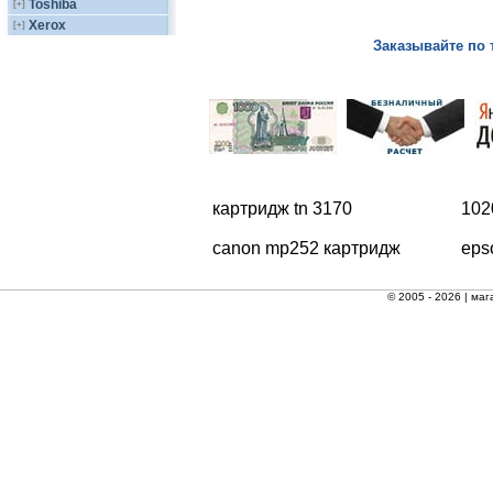
Toshiba
[+]
Xerox
[+]
Заказывайте по 
картридж tn 3170
102
canon mp252 картридж
eps
© 2005 - 2026 |
маг