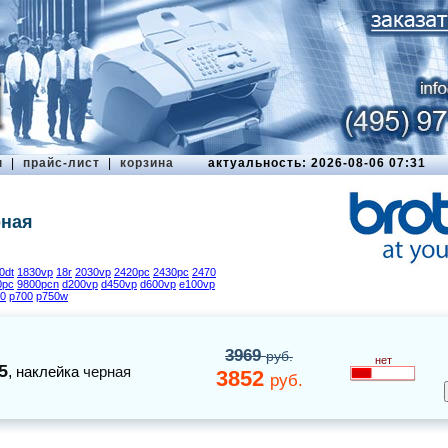
ы
|
прайс-лист
|
корзина
актуальность: 2026-08-06 07:31
рная
0dt
1830vp
18r
2030vp
2420pc
2430pc
2470
0pc
9800pcn
d200vp
d450vp
d600vp
e100vp
0
p700
p750w
3969
руб.
нет
5
,
наклейка
черная
3852
руб.