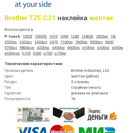
Brother
TZE-C31
наклейка
желтая
Используется в:
P-touch
1005f
1005fb
1010
1090
1280
1280dt
1830vp
18r
2030vp
2420pc
2430pc
2470
7100vp
7600vp
9500pc
9600
9700pc
9800pcn
d200vp
d450vp
d600vp
e100vp
e300vp
e550w
e550wvp
h105
h500
p700
p750w
Технические характеристики:
Производитель
Brother Industries, Ltd.
Цвет
желтая (yellow)
Ресурс
5 страниц
Тип
струйная печать
Гарантия
указана на упаковке
Популярность
16