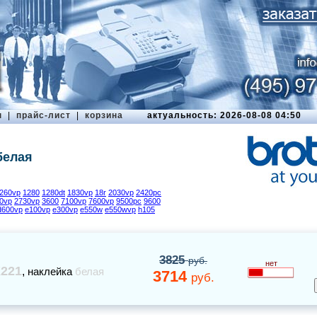
ы
|
прайс-лист
|
корзина
актуальность: 2026-08-08 04:50
белая
260vp
1280
1280dt
1830vp
18r
2030vp
2420pc
0vp
2730vp
3600
7100vp
7600vp
9500pc
9600
d600vp
e100vp
e300vp
e550w
e550wvp
h105
3825
руб.
нет
221
,
наклейка
белая
3714
руб.