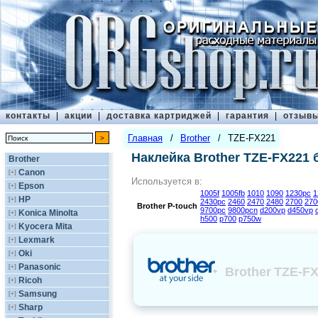
контакты
|
акции
|
доставка картриджей
|
гарантия
|
отзыв
Главная
/
Brother
/
TZE-FX221
Наклейка Brother TZE-FX221 
Brother
Canon
[+]
Используется в:
Epson
[+]
1005f
1005fb
1010
1090
1230pc
1
HP
[+]
2430pc
2460
2470
2480
2700
270
Brother
P-touch
9700pc
9800pcn
d200vp
d450vp
Konica Minolta
[+]
h500
p700
p750w
Kyocera Mita
[+]
Lexmark
[+]
Oki
[+]
Panasonic
[+]
Brother
TZE-FX
Ricoh
[+]
Samsung
[+]
Sharp
[+]