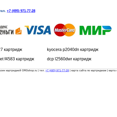
тел.
+7 (495) 971-77-28
7 картридж
kyocera p2040dn картридж
jet f4583 картридж
dcp l2560dwr картридж
азин картриджей ORGshop.ru
| тел.
+7 (495) 971-77-28
|
карта сайта по картриджам
|
карта 