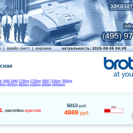
ы
|
прайс-лист
|
корзина
актуальность: 2026-08-06 04:49
асная
8r
2460
2480
2700vp
2730vp
3600
7100vp
7600vp
00vp
d450vp
d600vp
e300vp
e550w
e550wvp
5013
руб.
нет
1
,
наклейка
красная
4869
руб.