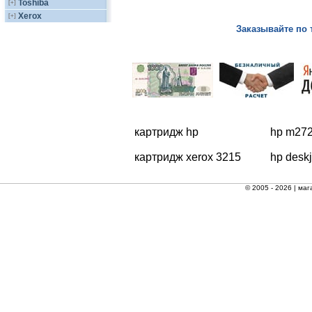
Toshiba
[+]
Xerox
[+]
Заказывайте по 
картридж hp
hp m272
картридж xerox 3215
hp desk
© 2005 - 2026 |
маг