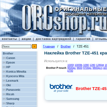
контакты
|
акции
|
доставка картриджей
|
гарантия
|
отзыв
Главная
/
Brother
/
TZE-451
Наклейка Brother TZE-451 кр
Brother
Canon
[+]
Используется в:
Epson
[+]
1005f
1005fb
1090
1280
1280dt
1
HP
[+]
Brother
P-touch
9500pc
9600
9700pc
9800pcn
d2
p700
Konica Minolta
[+]
Kyocera Mita
[+]
Lexmark
[+]
Oki
[+]
Brother
TZE-45
Panasonic
[+]
Ricoh
[+]
Samsung
[+]
Sharp
[+]