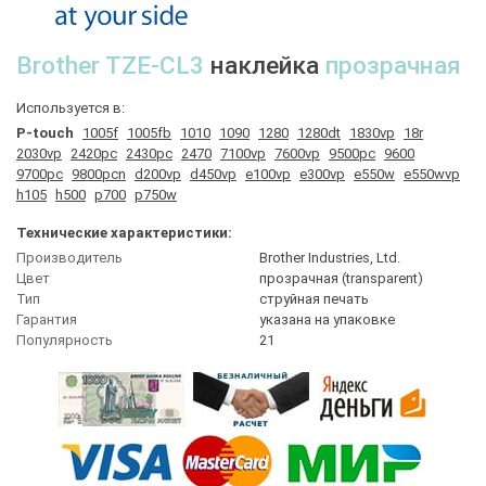
Brother
TZE-CL3
наклейка
прозрачная
Используется в:
P-touch
1005f
1005fb
1010
1090
1280
1280dt
1830vp
18r
2030vp
2420pc
2430pc
2470
7100vp
7600vp
9500pc
9600
9700pc
9800pcn
d200vp
d450vp
e100vp
e300vp
e550w
e550wvp
h105
h500
p700
p750w
Технические характеристики:
Производитель
Brother Industries, Ltd.
Цвет
прозрачная (transparent)
Тип
струйная печать
Гарантия
указана на упаковке
Популярность
21