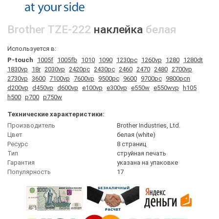
Brother
TZE-222
наклейка
белая
Используется в:
P-touch
1005f
1005fb
1010
1090
1230pc
1260vp
1280
1280dt
1830vp
18r
2030vp
2420pc
2430pc
2460
2470
2480
2700vp
2730vp
3600
7100vp
7600vp
9500pc
9600
9700pc
9800pcn
d200vp
d450vp
d600vp
e100vp
e300vp
e550w
e550wvp
h105
h500
p700
p750w
Технические характеристики:
Производитель
Brother Industries, Ltd.
Цвет
белая (white)
Ресурс
8 страниц
Тип
струйная печать
Гарантия
указана на упаковке
Популярность
17