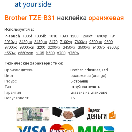
Brother
TZE-B31
наклейка
оранжевая
Используется в:
P-touch
1005f
1005fb
1010
1090
1280
1280dt
1830vp
18r
2030vp
2420pc
2430pc
2470
7100vp
7600vp
9500pc
9600
9700pc
9800pcn
d200
d200vp
d450vp
d600vp
e100vp
e300vp
e550w
e550wvp
h105
h500
p700
p750w
Технические характеристики:
Производитель
Brother Industries, Ltd.
Цвет
оранжевая (orange)
Ресурс
5 страниц
Тип
струйная печать
Гарантия
указана на упаковке
Популярность
16