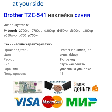
Brother
TZE-541
наклейка
синяя
Используется в:
P-touch
2700vp
9700pc
d200vp
d450vp
d600vp
e300vp
e550wvp
p700
p750w
Технические характеристики:
Производитель
Brother Industries, Ltd.
Цвет
синяя (blue)
Ресурс
8 страниц
Тип
струйная печать
Гарантия
указана на упаковке
Популярность
15