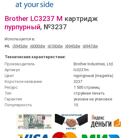
Brother
LC3237 M
картридж
пурпурный
, №3237
Используется в:
HL
j5945dw
j6000dw
j6100dw
j6945dw
j6947dw
Технические характеристики:
Производитель
Brother Industries, Ltd.
Артикул
lc3237m
Цвет
пурпурный (magenta)
Короткое название
3237
Ресурс
1 500 страниц
Тип
струйная печать
Гарантия
указана на упаковке
Популярность
15