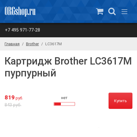
+7 495 971-77-28
Главная
Brother
LC3617M
Картридж Brother LC3617M
пурпурный
819
нет
руб.
Купить
843 руб.