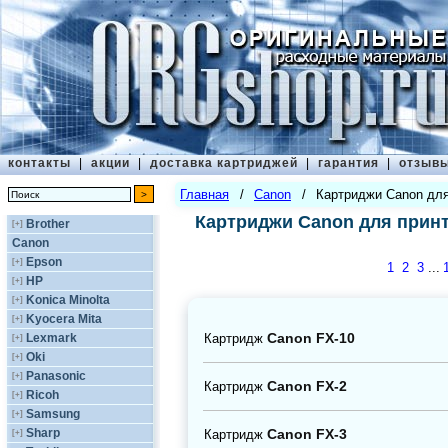
контакты
|
акции
|
доставка картриджей
|
гарантия
|
отзыв
Главная
/
Canon
/
Картриджи Canon для
Картриджи Canon для прин
Brother
[+]
Canon
Epson
[+]
1
2
3
...
HP
[+]
Konica Minolta
[+]
Kyocera Mita
[+]
Canon FX-10
Картридж
Lexmark
[+]
Oki
[+]
Panasonic
[+]
Canon FX-2
Картридж
Ricoh
[+]
Samsung
[+]
Canon FX-3
Sharp
Картридж
[+]