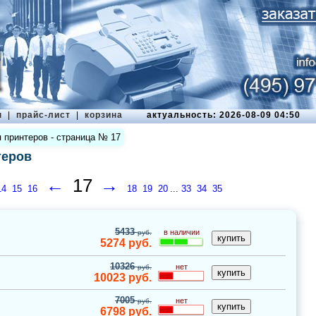
ы
|
прайс-лист
|
корзина
актуальность: 2026-08-09 04:50
 принтеров - страница № 17
теров
←
17
→
14
15
16
18
19
20
...
33
34
35
5433
в наличии
руб.
5274
руб.
10326
нет
руб.
10023
руб.
7005
нет
руб.
6798
руб.