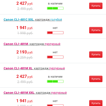
2 427
в наличии
руб.
Купить
2 499 руб.
Canon CLI-481C XXL
, картридж
голубой
1 941
нет
руб.
Купить
1 998 руб.
Canon CLI-481M
, картридж
пурпурный
2 193
нет
руб.
Купить
2 259 руб.
Canon CLI-481M XL
, картридж
пурпурный
2 427
в наличии
руб.
Купить
2 499 руб.
Canon CLI-481M XXL
, картридж
пурпурный
1 941
нет
руб.
Купить