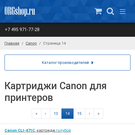
+7 495 971-77-28
Главная
Canon
Страница 14
Каталог производителей
Картриджи Canon для
принтеров
«
‹
13
14
15
›
»
Canon CLI-471C
, картридж
голубой