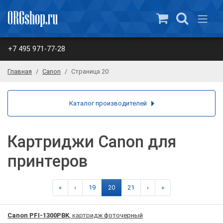
+7 495 971-77-28
Главная
Canon
Страница 20
Каталог производителей
Картриджи Canon для
принтеров
«
‹
19
20
21
›
»
Canon PFI-1300PBK
, картридж
фоточерный