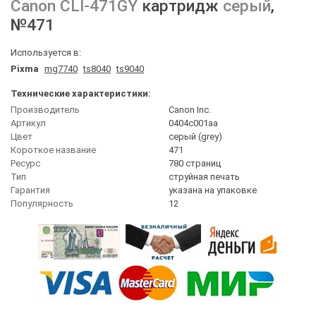
Canon
CLI-471GY
картридж
серый
,
№471
Используется в:
Pixma
mg7740
ts8040
ts9040
Технические характеристики:
Производитель
Canon Inc.
Артикул
0404c001aa
Цвет
серый (grey)
Короткое название
471
Ресурс
780 страниц
Тип
струйная печать
Гарантия
указана на упаковке
Популярность
12