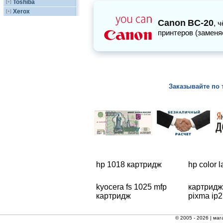
Toshiba
[+]
Xerox
[+]
Canon
BC-20
,
ч
принтеров (заменя
Заказывайте по 
hp 1018 картридж
hp color 
kyocera fs 1025 mfp
картридж
картридж
pixma ip
© 2005 - 2026 |
маг