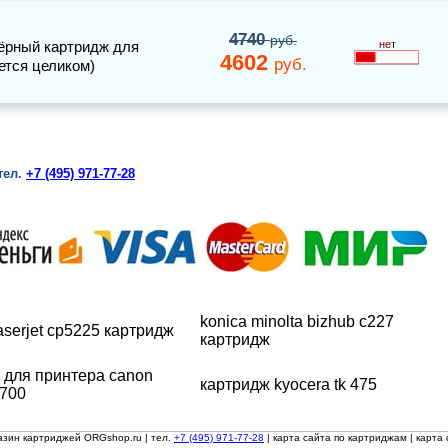
4740
руб.
ёрный картридж для
нет
4602
руб.
ется целиком)
тел.
+7 (495) 971-77-28
konica minolta bizhub c227
laserjet cp5225 картридж
картридж
 для принтера canon
картридж kyocera tk 475
2700
азин картриджей ORGshop.ru
| тел.
+7 (495) 971-77-28
|
карта сайта по картриджам
|
карта 