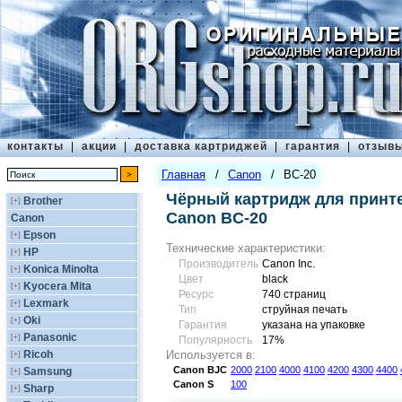
контакты
|
акции
|
доставка картриджей
|
гарантия
|
отзыв
Главная
/
Canon
/
BC-20
Чёрный картридж для принте
Brother
[+]
Canon BC-20
Canon
Epson
[+]
Технические характеристики:
HP
[+]
Производитель
Canon Inc.
Konica Minolta
[+]
Цвет
black
Kyocera Mita
[+]
Ресурс
740 страниц
Lexmark
[+]
Тип
струйная печать
Oki
[+]
Гарантия
указана на упаковке
Panasonic
[+]
Популярность
17%
Ricoh
Используется в:
[+]
Canon
BJC
2000
2100
4000
4100
4200
4300
4400
Samsung
[+]
Canon
S
100
Sharp
[+]