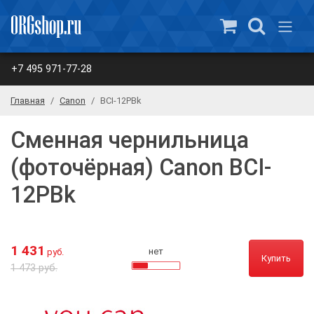
+7 495 971-77-28
Главная
Canon
BCI-12PBk
Сменная чернильница
(фоточёрная) Canon BCI-
12PBk
1 431
нет
руб.
Купить
1 473 руб.