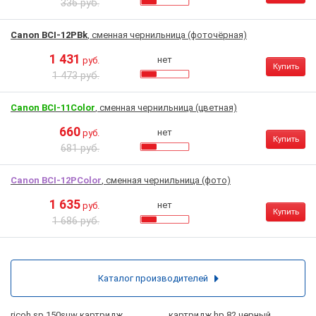
336 руб.
Canon BCI-12PBk
, сменная чернильница (фоточёрная)
1 431
нет
руб.
Купить
1 473 руб.
Canon BCI-11Color
, сменная чернильница (цветная)
660
нет
руб.
Купить
681 руб.
Canon BCI-12PColor
, сменная чернильница (фото)
1 635
нет
руб.
Купить
1 686 руб.
Каталог производителей
ricoh sp 150suw картридж
картридж hp 82 черный