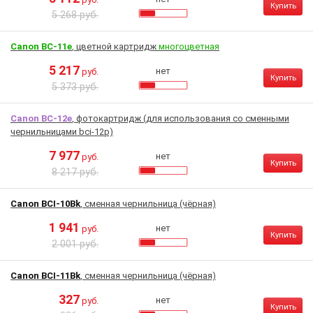
Купить
5 268 руб.
Canon BC-11e
, цветной картридж
многоцветная
5 217
нет
руб.
Купить
5 373 руб.
Canon BC-12e
, фотокартридж (для использования со сменными
чернильницами bci-12p)
7 977
нет
руб.
Купить
8 217 руб.
Canon BCI-10Bk
, сменная чернильница (чёрная)
1 941
нет
руб.
Купить
2 001 руб.
Canon BCI-11Bk
, сменная чернильница (чёрная)
327
нет
руб.
Купить