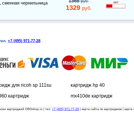
1368
руб.
,
сменная чернильница
нет
1329
руб.
тел.
+7 (495) 971-77-28
ридж для ricoh sp 111su
картридж hp 40
960 картридж
mx410de картридж
азин картриджей ORGshop.ru
| тел.
+7 (495) 971-77-28
|
карта сайта по картриджам
|
карта 