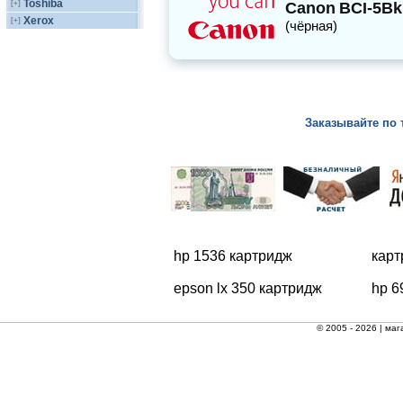
Toshiba
[+]
Canon
BCI-5Bk
Xerox
[+]
(чёрная)
Заказывайте по 
hp 1536 картридж
карт
epson lx 350 картридж
hp 6
© 2005 - 2026 |
маг