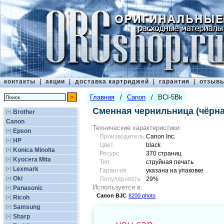
контакты
|
акции
|
доставка картриджей
|
гарантия
|
отзыв
Главная
/
Canon
/
BCI-5Bk
Сменная чернильница (чёрна
Brother
[+]
Canon
Технические характеристики:
Epson
[+]
Производитель
Canon Inc.
HP
[+]
Цвет
black
Konica Minolta
[+]
Ресурс
370 страниц
Kyocera Mita
[+]
Тип
струйная печать
Lexmark
[+]
Гарантия
указана на упаковке
Oki
[+]
Популярность
29%
Используется в:
Panasonic
[+]
Canon
BJC
8200 photo
Ricoh
[+]
Samsung
[+]
Sharp
[+]