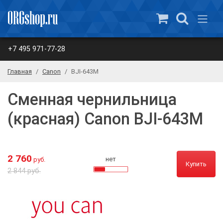
+7 495 971-77-28
Главная
Canon
BJI-643M
Сменная чернильница
(красная) Canon BJI-643M
2 760
нет
руб.
Купить
2 844 руб.