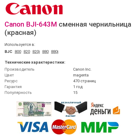
Canon
BJI-643M
сменная чернильница
(красная)
Используется в:
BJC
800
820
820j
880
880j
Технические характеристики:
Производитель
Canon Inc.
Цвет
magenta
Ресурс
470 страниц
Гарантия
1 год
Популярность
15