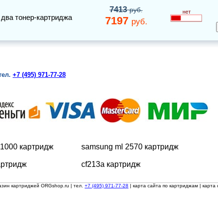
7413
руб.
нет
,
два тонер-картриджа
7197
руб.
тел.
+7 (495) 971-77-28
t 1000 картридж
samsung ml 2570 картридж
артридж
cf213a картридж
азин картриджей ORGshop.ru
| тел.
+7 (495) 971-77-28
|
карта сайта по картриджам
|
карта 