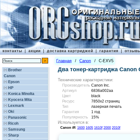
контакты
|
акции
|
доставка картриджей
|
гарантия
|
отзыв
Главная
/
Canon
/
C-EXV5
Два тонер-картриджа Canon 
Brother
[+]
Canon
Технические характеристики:
Epson
[+]
Производитель
Canon Inc.
HP
[+]
Артикул
6836a002aa
Konica Minolta
[+]
Цвет
black
Kyocera Mita
[+]
Ресурс
7850x2 страниц
Lexmark
[+]
Тип
лазерная печать
Oki
[+]
Гарантия
1 год
Популярность
15%
Panasonic
[+]
Используется в:
Ricoh
[+]
Canon
iR
1600
1605
1610f
2000
2010f
Samsung
[+]
Sharp
[+]