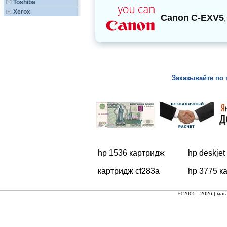
Toshiba
[+]
Xerox
[+]
Canon
C-EXV5
Заказывайте по 
hp 1536 картридж
hp deskje
картридж cf283a
hp 3775 к
© 2005 - 2026 |
маг