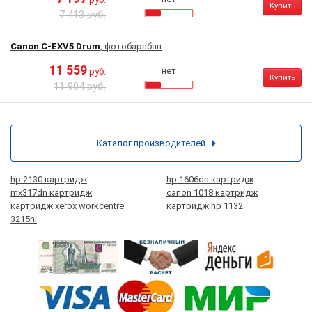
Купить
7 413 руб.
Canon C-EXV5 Drum
, фотобарабан
11 559
нет
руб.
Купить
11 904 руб.
Каталог производителей
hp 2130 картридж
hp 1606dn картридж
mx317dn картридж
canon 1018 картридж
картридж xerox workcentre
картридж hp 1132
3215ni