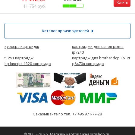
Купить
11 754 руб.
Каталог производителей
куосера картридж
картриджи для canon pixma
ip7240
t1291 картридж
картридж для brother dcp 1512r
hp laserjet 1320 картридж
q6470a картридж
Заказывайте по тел.
+7 495 971-77-28
© 2005–2026
Магазин картриджей
orgshop.ru