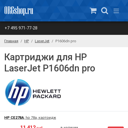
+7 495 971-77-28
Главная
HP
LaserJet
P1606dn pro
Картриджи для HP
LaserJet P1606dn pro
HP CE278A
, hp 78a, картридж
11 412
в наличии
руб.