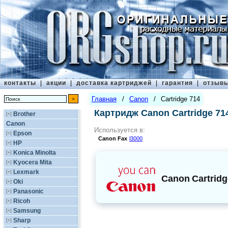
контакты
|
акции
|
доставка картриджей
|
гарантия
|
отзыв
Главная
/
Canon
/
Cartridge 714
Картридж Canon Cartridge 71
Brother
[+]
Canon
Используется в:
Epson
[+]
Canon
Fax
l3000
HP
[+]
Konica Minolta
[+]
Kyocera Mita
[+]
Lexmark
[+]
Canon
Cartridg
Oki
[+]
Panasonic
[+]
Ricoh
[+]
Samsung
[+]
Sharp
[+]