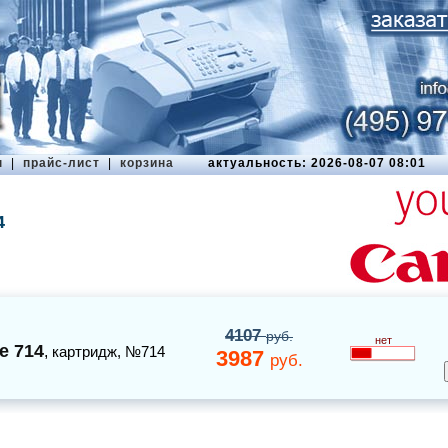
ы
|
прайс-лист
|
корзина
актуальность: 2026-08-07 08:01
4
4107
руб.
нет
e 714
,
картридж
, №714
3987
руб.