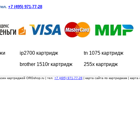
тел.
+7 (495) 971-77-28
жи
ip2700 картридж
tn 1075 картридж
brother 1510r картридж
255x картридж
азин картриджей ORGshop.ru
| тел.
+7 (495) 971-77-28
|
карта сайта по картриджам
|
карта 