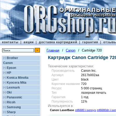
контакты
|
акции
|
доставка картриджей
|
гарантия
|
отзыв
Главная
/
Canon
/
Cartridge 720
Картридж Canon Cartridge 72
Brother
[+]
Canon
Технические характеристики:
Epson
[+]
Производитель
Canon Inc.
HP
[+]
Артикул
2617b002aa
Konica Minolta
[+]
Цвет
black
Kyocera Mita
[+]
Короткое название
720
Lexmark
[+]
Ресурс
5 000 страниц
Oki
[+]
Тип
лазерная печать
Гарантия
1 год
Panasonic
[+]
Популярность
11%
Ricoh
[+]
Используется в:
Samsung
[+]
Canon
LaserBase
mf6680 i-sensys
mf6680dn i-se
Sharp
[+]