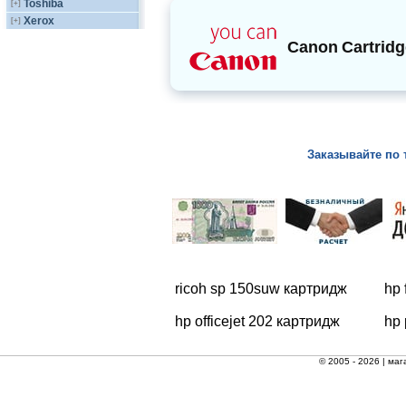
Toshiba
[+]
Xerox
[+]
Canon
Cartridg
Заказывайте по 
ricoh sp 150suw картридж
hp 
hp officejet 202 картридж
hp
© 2005 - 2026 |
маг