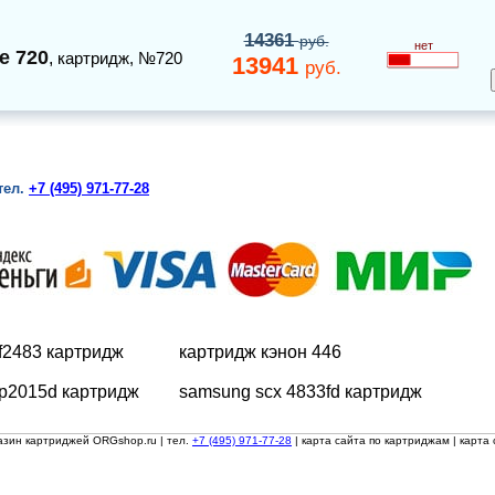
14361
руб.
нет
e 720
,
картридж
, №720
13941
руб.
тел.
+7 (495) 971-77-28
f2483 картридж
картридж кэнон 446
 p2015d картридж
samsung scx 4833fd картридж
азин картриджей ORGshop.ru
| тел.
+7 (495) 971-77-28
|
карта сайта по картриджам
|
карта 