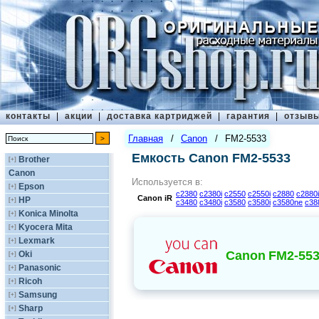
контакты
|
акции
|
доставка картриджей
|
гарантия
|
отзыв
Главная
/
Canon
/
FM2-5533
Емкость Canon FM2-5533
Brother
[+]
Canon
Используется в:
Epson
[+]
c2380
c2380i
c2550
c2550i
c2880
c2880i
Canon
iR
HP
[+]
c3480
c3480i
c3580
c3580i
c3580ne
c38
Konica Minolta
[+]
Kyocera Mita
[+]
Lexmark
[+]
Canon
FM2-55
Oki
[+]
Panasonic
[+]
Ricoh
[+]
Samsung
[+]
Sharp
[+]