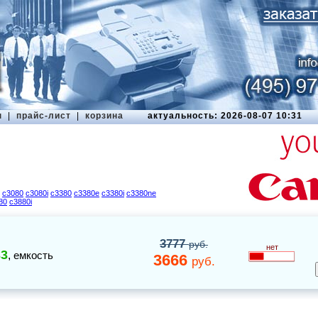
ы
|
прайс-лист
|
корзина
актуальность: 2026-08-07 10:31
c3080
c3080i
c3380
c3380e
c3380i
c3380ne
80
c3880i
3777
руб.
нет
33
,
емкость
3666
руб.