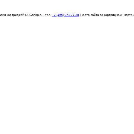
азин картриджей ORGshop.ru
| тел.
+7 (495) 971-77-28
|
карта сайта по картриджам
|
карта 