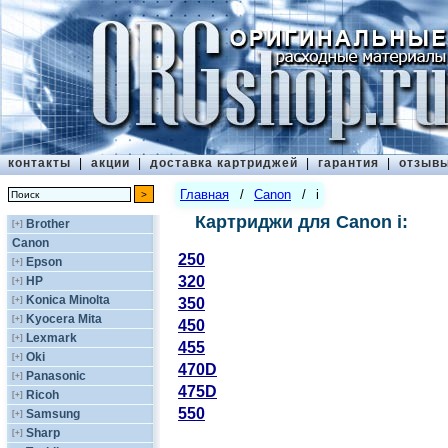
контакты
|
акции
|
доставка картриджей
|
гарантия
|
отзыв
Главная
/
Canon
/
i
Картриджи для Canon i:
Brother
[+]
Canon
250
Epson
[+]
320
HP
[+]
Konica Minolta
[+]
350
Kyocera Mita
[+]
450
Lexmark
[+]
455
Oki
[+]
470D
Panasonic
[+]
475D
Ricoh
[+]
550
Samsung
[+]
Sharp
[+]