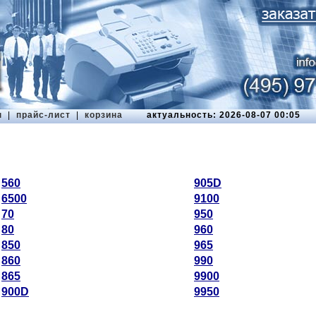
ы
|
прайс-лист
|
корзина
актуальность: 2026-08-07 00:05
560
905D
6500
9100
70
950
80
960
850
965
860
990
865
9900
900D
9950