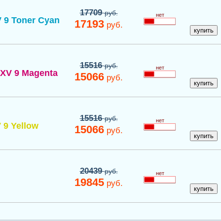
17709
руб.
нет
 9 Toner Cyan
17193
руб.
15516
руб.
нет
XV 9 Magenta
15066
руб.
15516
руб.
нет
 9 Yellow
15066
руб.
20439
руб.
нет
19845
руб.