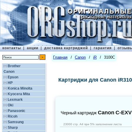
контакты
|
акции
|
доставка картриджей
|
гарантия
|
отзыв
Главная
/
Canon
/
iR
/
3100C
Brother
[+]
Canon
Epson
[+]
Картриджи для Canon iR31
HP
[+]
Konica Minolta
[+]
Kyocera Mita
[+]
Lexmark
[+]
Oki
[+]
Panasonic
[+]
Canon
C-EXV
Черный картридж
Ricoh
[+]
Samsung
[+]
23000 стр. А4 при 5% заполнении листа
Sharp
[+]