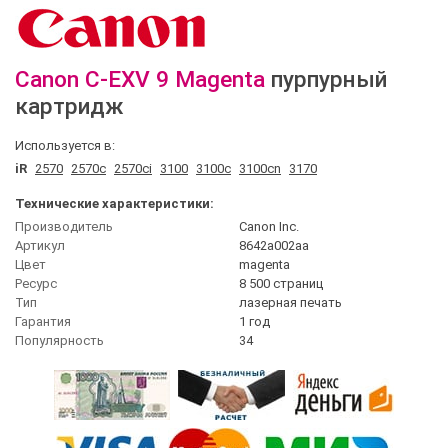
Canon
C-EXV 9 Magenta
пурпурный
картридж
Используется в:
iR
2570
2570c
2570ci
3100
3100c
3100cn
3170
Технические характеристики:
Производитель
Canon Inc.
Артикул
8642a002aa
Цвет
magenta
Ресурс
8 500 страниц
Тип
лазерная печать
Гарантия
1 год
Популярность
34