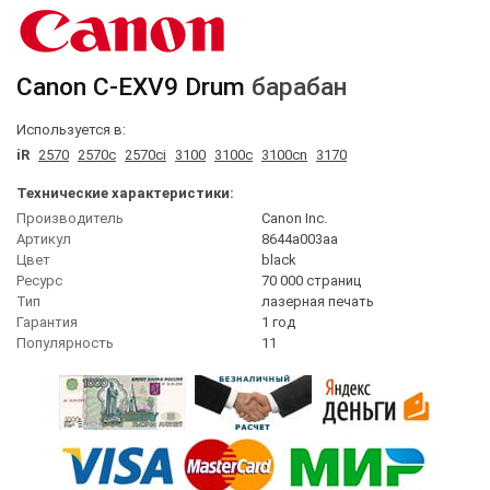
Canon
C-EXV9 Drum
барабан
Используется в:
iR
2570
2570c
2570ci
3100
3100c
3100cn
3170
Технические характеристики:
Производитель
Canon Inc.
Артикул
8644a003aa
Цвет
black
Ресурс
70 000 страниц
Тип
лазерная печать
Гарантия
1 год
Популярность
11