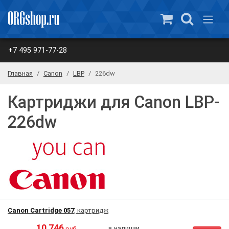
+7 495 971-77-28
Главная
Canon
LBP
226dw
Картриджи для Canon LBP-
226dw
Canon Cartridge 057
, картридж
10 746
в наличии
руб.