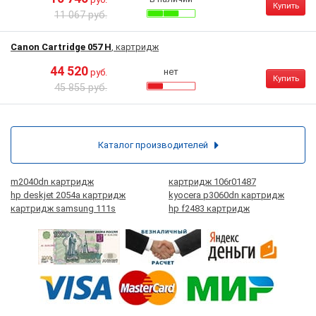
Купить
11 067 руб.
Canon Cartridge 057 H
, картридж
44 520
нет
руб.
Купить
45 855 руб.
Каталог производителей
m2040dn картридж
картридж 106r01487
hp deskjet 2054a картридж
kyocera p3060dn картридж
картридж samsung 111s
hp f2483 картридж