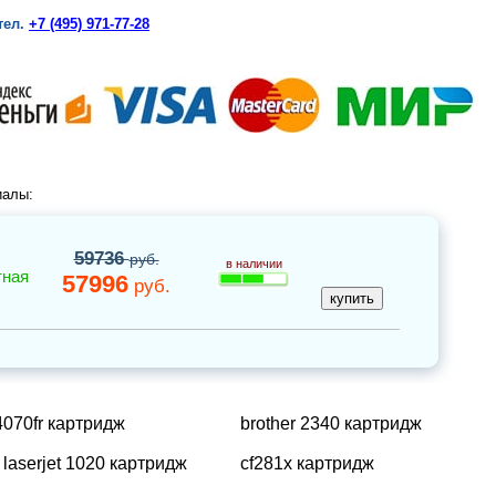
тел.
+7 (495) 971-77-28
иалы:
59736
руб.
в наличии
тная
57996
руб.
070fr картридж
brother 2340 картридж
 laserjet 1020 картридж
cf281x картридж