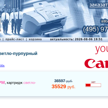
ы
|
прайс-лист
|
корзина
актуальность: 2026-08-06 19:51
светло-пурпурный
400s
36597
руб.
PM
,
картридж
светло-
нет
35529
руб.