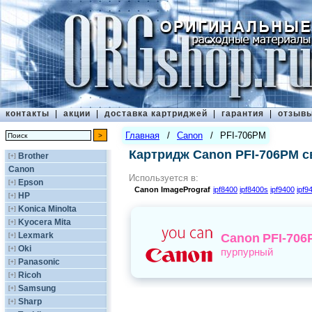
контакты
|
акции
|
доставка картриджей
|
гарантия
|
отзыв
Главная
/
Canon
/
PFI-706PM
Картридж Canon PFI-706PM 
Brother
[+]
Canon
Используется в:
Epson
[+]
Canon
ImagePrograf
ipf8400
ipf8400s
ipf9400
ipf9
HP
[+]
Konica Minolta
[+]
Kyocera Mita
[+]
Lexmark
[+]
Canon
PFI-706
Oki
[+]
пурпурный
Panasonic
[+]
Ricoh
[+]
Samsung
[+]
Sharp
[+]