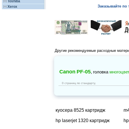
Toshiba
[+]
Заказывайте по 
Xerox
[+]
Другие рекомендуемые расходные матер
Canon
PF-05
,
головка
многоцве
0 страниц по стандарту,
куосера 8525 картридж
m4
hp laserjet 1320 картридж
hp